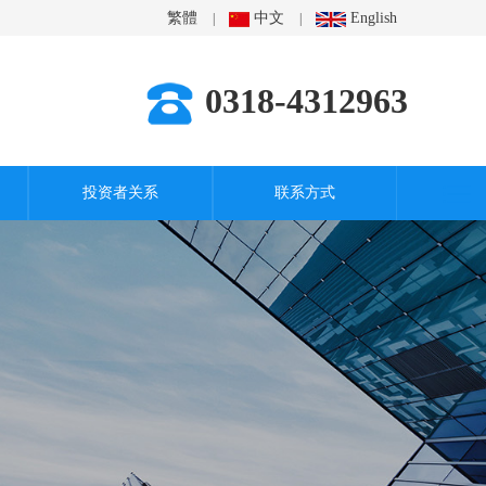
繁體
中文
English
|
|
0318-4312963
投资者关系
联系方式